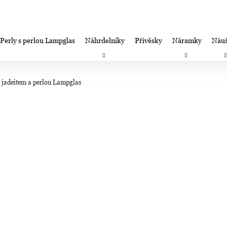
Perly s perlou Lampglas
Náhrdelníky
Přívěsky
Náramky
Náuš
Co potřebujete najít?
Záruka spokojenosti-výměna/úprava/vrácení
Firemní dá
 jadeitem a perlou Lampglas
HLEDAT
Doporučujeme