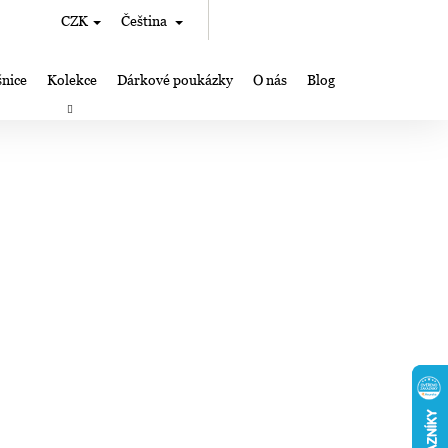
Hledat
Nákupní
CZK
Čeština
Přihlášení
košík
nice
Kolekce
Dárkové poukázky
O nás
Blog
rky
Výroba šperků Lampglas
Kde nás můžete najít