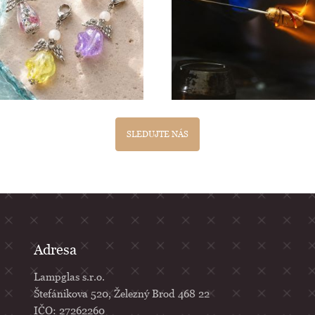
SLEDUJTE NÁS
Adresa
Lampglas s.r.o.
Štefánikova 520, Železný Brod 468 22
IČO: 27262260