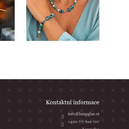
info
@
lampglas.cz
+420 777 610 707