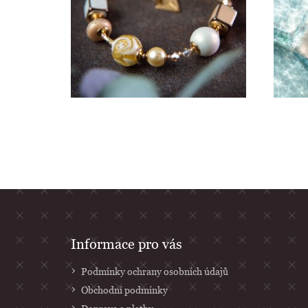
Z
Informace pro vás
á
Podmínky ochrany osobních údajů
p
Obchodní podmínky
a