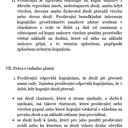
Prodávající je oprávněn odstoupit od kupní smlouvy z
důvodu vyprodání zásob, nedostupnosti zboží, anebo když
výrobce, dovozce anebo dodavatel zboží přerušil výrobu
nebo dovoz zboží. Prodávající bezodkladně informuje
kupujícího prostřednictví emailové adresy uvedené v
objednávce a vrátí ve lhůtě 14 dnů od oznámení o
odstoupení od kupní smlouvy všechny peněžní prostředky
včetně nákladů na dodání, které od něho na základě
smlouvy přijal, a to stejným způsobem, popřípadě
způsobem určeným kupujícím.
VII. Práva z vadného plnění
Prodávající odpovídá kupujícímu, že zboží při převzetí
nemá vady. Zejména prodávající odpovídá kupujícímu, že v
době, kdy kupující zboží převzal:
má zboží vlastnosti, které si strany ujednaly, a chybí-li
ujednání, má takové vlastnosti, které prodávající nebo
výrobce popsal nebo které kupující očekával s ohledem na
povahu zboží a na základě reklamy jimi prováděné,
se zboží hodí k účelu, který pro jeho použití prodávající
uvádí nebo ke kterému se zboží tohoto druhu obvykle