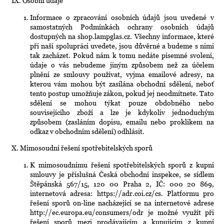
IX.
Osobní údaje
Informace o zpracování osobních údajů jsou uvedené v
samostatných Podmínkách ochrany osobních údajů
dostupných na shop.lampglas.cz. Všechny informace, které
při naší spolupráci uvedete, jsou důvěrné a budeme s nimi
tak zacházet. Pokud nám k tomu nedáte písemné svolení,
údaje o vás nebudeme jiným způsobem než za účelem
plnění ze smlouvy používat, vyjma emailové adresy, na
kterou vám mohou být zasílána obchodní sdělení, neboť
tento postup umožňuje zákon, pokud jej neodmítnete. Tato
sdělení se mohou týkat pouze obdobného nebo
souvisejícího zboží a lze je kdykoliv jednoduchým
způsobem (zasláním dopisu, emailu nebo proklikem na
odkaz v obchodním sdělení) odhlásit.
X.
Mimosoudní řešení spotřebitelských sporů
K mimosoudnímu řešení spotřebitelských sporů z kupní
smlouvy je příslušná Česká obchodní inspekce, se sídlem
Štěpánská 567/15, 120 00 Praha 2, IČ: 000 20 869,
internetová adresa: https://adr.coi.cz/cs. Platformu pro
řešení sporů on-line nacházející se na internetové adrese
http://ec.europa.eu/consumers/odr je možné využít při
řešení sporů mezi prodávajícím a kupujícím z kupní