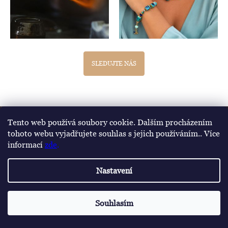
SLEDUJTE NÁS
Z
Tento web používá soubory cookie. Dalším procházením
Informace pro vás
á
tohoto webu vyjadřujete souhlas s jejich používáním.. Více
informací
zde
.
p
Podmínky ochrany osobních údajů
a
Obchodní podmínky
Nastavení
Doprava a platby
t
O nás
í
Souhlasím
Výroba šperků Lampglas
Poukázka na první nákup
Záruka spokojenosti-výměna/úprava/vrácení