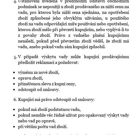
Ustanovení uvedená v předchozím odstavci obchodních
podmínek se nepoužijí u zboží prodávaného za nižší cenu na
vadu, pro kterou byla nižší cena ujednána, na opotřebení
zboží způsobené jeho obvyklým užíváním, u použitého
zboží na vadu odpovídající míře používání nebo opotřebení,
kterou zboží mělo při převzetí kupujícím, nebo vyplývá-li to
z povahy zboží. Právo z vadného plnění kupujícímu
nenáleží, pokud před převzetím zboží věděl, že zboží má
vadu, anebo pokud vadu sám kupující způsobil.
V případě výskytu vady může kupující prodávajícímu
předložit reklamaci a požadovat:
výměnu za nové zboží,
opravu zboží,
přiměřenou slevu z kupní ceny,
odstoupit od smlouvy.
Kupující má právo odstoupit od smlouvy:
pokud má zboží podstatnou vadu,
pokud nemůže věc řádně užívat pro opakovaný výskyt vady
nebo vad po opravě,
při větším počtu vad zboží.