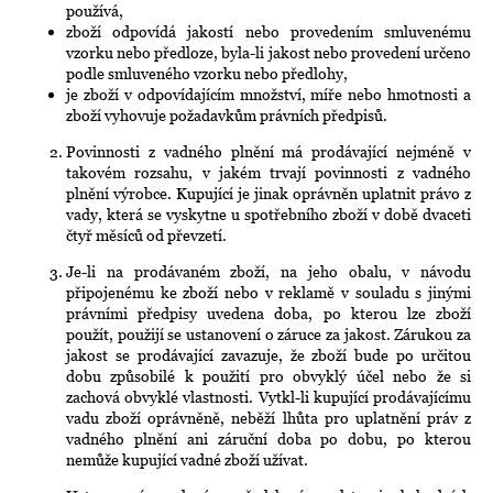
používá,
zboží odpovídá jakostí nebo provedením smluvenému
vzorku nebo předloze, byla-li jakost nebo provedení určeno
podle smluveného vzorku nebo předlohy,
je zboží v odpovídajícím množství, míře nebo hmotnosti a
zboží vyhovuje požadavkům právních předpisů.
Povinnosti z vadného plnění má prodávající nejméně v
takovém rozsahu, v jakém trvají povinnosti z vadného
plnění výrobce. Kupující je jinak oprávněn uplatnit právo z
vady, která se vyskytne u spotřebního zboží v době dvaceti
čtyř měsíců od převzetí.
Je-li na prodávaném zboží, na jeho obalu, v návodu
připojenému ke zboží nebo v reklamě v souladu s jinými
právními předpisy uvedena doba, po kterou lze zboží
použít, použijí se ustanovení o záruce za jakost. Zárukou za
jakost se prodávající zavazuje, že zboží bude po určitou
dobu způsobilé k použití pro obvyklý účel nebo že si
zachová obvyklé vlastnosti. Vytkl-li kupující prodávajícímu
vadu zboží oprávněně, neběží lhůta pro uplatnění práv z
vadného plnění ani záruční doba po dobu, po kterou
nemůže kupující vadné zboží užívat.