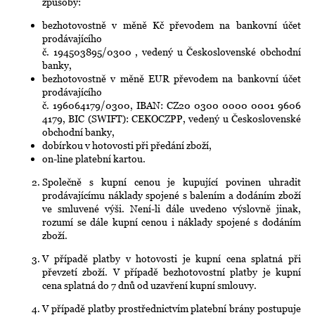
způsoby:
bezhotovostně v měně Kč převodem na bankovní účet
prodávajícího
č. 194503895/0300 , vedený u Československé obchodní
banky,
bezhotovostně v měně EUR převodem na bankovní účet
prodávajícího
č. 196064179/0300, IBAN: CZ20 0300 0000 0001 9606
4179, BIC (SWIFT): CEKOCZPP, vedený u Československé
obchodní banky,
dobírkou v hotovosti při předání zboží,
on-line platební kartou.
Společně s kupní cenou je kupující povinen uhradit
prodávajícímu náklady spojené s balením a dodáním zboží
ve smluvené výši. Není-li dále uvedeno výslovně jinak,
rozumí se dále kupní cenou i náklady spojené s dodáním
zboží.
V případě platby v hotovosti je kupní cena splatná při
převzetí zboží. V případě bezhotovostní platby je kupní
cena splatná do 7 dnů od uzavření kupní smlouvy.
V případě platby prostřednictvím platební brány postupuje