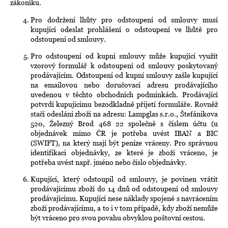
zákoníku.
Pro dodržení lhůty pro odstoupení od smlouvy musí
kupující odeslat prohlášení o odstoupení ve lhůtě pro
odstoupení od smlouvy.
Pro odstoupení od kupní smlouvy může kupující využít
vzorový formulář k odstoupení od smlouvy poskytovaný
prodávajícím. Odstoupení od kupní smlouvy zašle kupující
na emailovou nebo doručovací adresu prodávajícího
uvedenou v těchto obchodních podmínkách. Prodávající
potvrdí kupujícímu bezodkladně přijetí formuláře. Rovněž
stačí odeslání zboží na adresu: Lampglas s.r.o., Štefánikova
520, Železný Brod 468 22 společně s číslem účtu (u
objednávek mimo ČR je potřeba uvést IBAN a BIC
(SWIFT), na který mají být peníze vráceny. Pro správnou
identifikaci objednávky, ze které je zboží vráceno, je
potřeba uvést např. jméno nebo číslo objednávky.
Kupující, který odstoupil od smlouvy, je povinen vrátit
prodávajícímu zboží do 14 dnů od odstoupení od smlouvy
prodávajícímu. Kupující nese náklady spojené s navrácením
zboží prodávajícímu, a to i v tom případě, kdy zboží nemůže
být vráceno pro svou povahu obvyklou poštovní cestou.