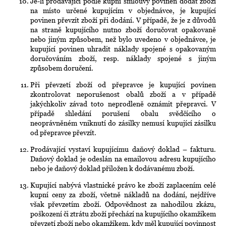
Je-li prodávající podle kupní smlouvy povinen dodat zboží
na místo určené kupujícím v objednávce, je kupující
povinen převzít zboží při dodání. V případě, že je z důvodů
na straně kupujícího nutno zboží doručovat opakovaně
nebo jiným způsobem, než bylo uvedeno v objednávce, je
kupující povinen uhradit náklady spojené s opakovaným
doručováním zboží, resp. náklady spojené s jiným
způsobem doručení.
Při převzetí zboží od přepravce je kupující povinen
zkontrolovat neporušenost obalů zboží a v případě
jakýchkoliv závad toto neprodleně oznámit přepravci. V
případě shledání porušení obalu svědčícího o
neoprávněném vniknutí do zásilky nemusí kupující zásilku
od přepravce převzít.
Prodávající vystaví kupujícímu daňový doklad – fakturu.
Daňový doklad je odeslán na emailovou adresu kupujícího
nebo je daňový doklad přiložen k dodávanému zboží.
Kupující nabývá vlastnické právo ke zboží zaplacením celé
kupní ceny za zboží, včetně nákladů na dodání, nejdříve
však převzetím zboží. Odpovědnost za nahodilou zkázu,
poškození či ztrátu zboží přechází na kupujícího okamžikem
převzetí zboží nebo okamžikem, kdy měl kupující povinnost