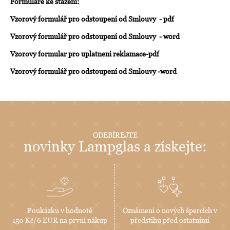
Formuláře ke stažení:
Vzorový formulář pro odstoupení od Smlouvy - pdf
Vzorový formulář pro odstoupení od Smlouvy - word
Vzorovy formular pro uplatneni reklamace-pdf
Vzorový formulář pro odstoupení od Smlouvy -word
ODEBÍREJTE
novinky Lampglas a získejte:
Poukázku v hodnotě
Oznámení o nových špercích v
150 Kč/6 EUR na první nákup
předstihu před ostatními