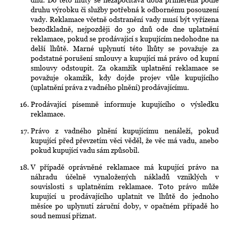
druhu výrobku či služby potřebná k odbornému posouzení
vady. Reklamace včetně odstranění vady musí být vyřízena
bezodkladně, nejpozději do 30 dnů ode dne uplatnění
reklamace, pokud se prodávající s kupujícím nedohodne na
delší lhůtě. Marné uplynutí této lhůty se považuje za
podstatné porušení smlouvy a kupující má právo od kupní
smlouvy odstoupit. Za okamžik uplatnění reklamace se
považuje okamžik, kdy dojde projev vůle kupujícího
(uplatnění práva z vadného plnění) prodávajícímu.
Prodávající písemně informuje kupujícího o výsledku
reklamace.
Právo z vadného plnění kupujícímu nenáleží, pokud
kupující před převzetím věci věděl, že věc má vadu, anebo
pokud kupující vadu sám způsobil.
V případě oprávněné reklamace má kupující právo na
náhradu účelně vynaložených nákladů vzniklých v
souvislosti s uplatněním reklamace. Toto právo může
kupující u prodávajícího uplatnit ve lhůtě do jednoho
měsíce po uplynutí záruční doby, v opačném případě ho
soud nemusí přiznat.