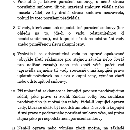
Podstatné je takové porušení smlouvy, o němž strana
porušující smlouvu již při uzavření smlouvy věděla nebo
musela vědět, že by druhá strana smlouvu neuzavřela,
pokud by toto porušení předvídala.
U vady, která znamená nepodstatné porušení smlouvy (bez
ohledu na to, jde-li o vadu odstranitelnou či
neodstranitelnou), má kupující nárok na odstranění vady
anebo přiměřenou slevu z kupní ceny.
Vyskytla-li se odstranitelná vada po opravě opakovaně
(obvykle třetí reklamace pro stejnou závadu nebo čtvrtá
pro odlišné závady) nebo má zboží větší počet vad
(zpravidla nejméně tři vady současně), má kupující právo
uplatnit požadavek na slevu z kupní ceny, výměnu zboží
nebo odstoupit od smlouvy.
Při uplatnění reklamace je kupující povinen prodávajícímu
sdělit, jaké právo si zvolil. Změna volby bez souhlasu
prodávajícího je možná jen tehdy, žádal-li kupující opravu
vady, která se ukáže být neodstranitelná. Nezvolí-li kupující
si své právo z podstatného porušení smlouvy včas, má práva
stejná jako při nepodstatném porušení smlouvy.
Není-li oprava nebo výměna zboží možná, na základě