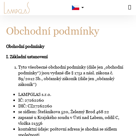
K
Přejít
M
Hledat
Nákup
na
Zpět
Zpět
do obchodu
do obchodu
o
Přihlášení
obsah
košík
š
C
Obchodní podmínky
í
o
k
p
Obchodní podmínky
o
I. Základní ustanovení
t
Tyto všeobecné obchodní podmínky (dále jen „obchodní
ř
podmínky“) jsou vydané dle § 1751 a násl. zákona č.
89/2012 Sb., občanský zákoník (dále jen „občanský
e
zákoník“)
b
LAMPGLAS s.r.o.
u
IČ: 27262260
DIČ: CZ27262260
j
se sídlem: Štefánikova 520, Železný Brod 468 22
e
zapsané u Krajského soudu v Ústí nad Labem, oddíl C,
vložka 21356
t
kontaktní údaje: poštovní adresa je shodná se sídlem
společnosti