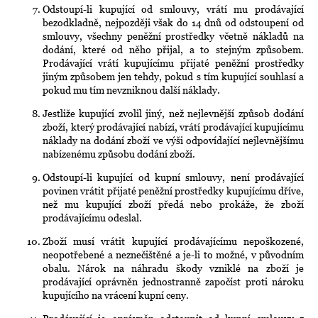
Odstoupí-li kupující od smlouvy, vrátí mu prodávající
bezodkladně, nejpozději však do 14 dnů od odstoupení od
smlouvy, všechny peněžní prostředky včetně nákladů na
dodání, které od něho přijal, a to stejným způsobem.
Prodávající vrátí kupujícímu přijaté peněžní prostředky
jiným způsobem jen tehdy, pokud s tím kupující souhlasí a
pokud mu tím nevzniknou další náklady.
Jestliže kupující zvolil jiný, než nejlevnější způsob dodání
zboží, který prodávající nabízí, vrátí prodávající kupujícímu
náklady na dodání zboží ve výši odpovídající nejlevnějšímu
nabízenému způsobu dodání zboží.
Odstoupí-li kupující od kupní smlouvy, není prodávající
povinen vrátit přijaté peněžní prostředky kupujícímu dříve,
než mu kupující zboží předá nebo prokáže, že zboží
prodávajícímu odeslal.
Zboží musí vrátit kupující prodávajícímu nepoškozené,
neopotřebené a neznečištěné a je-li to možné, v původním
obalu. Nárok na náhradu škody vzniklé na zboží je
prodávající oprávněn jednostranně započíst proti nároku
kupujícího na vrácení kupní ceny.