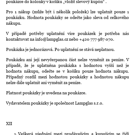
poukázce do kolonky v košíku „vložit slevový kupón“ .
Pro 1 nákup (může být i několik položek) lze uplatnit pouze 1
poukázku. Hodnota poukázky se odečte jako sleva od celkového
nákupu.
V případě potřeby uplatnění více poukázek je potřeba nás
kontaktovat na info@lampglas.cz nebo +420 777 987 070.
Poukázka je jednorázová. Po uplatnění se stává neplatnou.
Poukázku ani její nevyčerpanou část nelze vyměnit za peníze. V
případě, že je uplatněna poukázka s hodnotou vyšší než je
hodnota nákupu, odečte se v košíku pouze hodnota nákupu.
Případný rozdíl mezi hodnotou poukázky a hodnotou nákupu
nelze dále uplatnit ani vyměnit za peníze.
Platnost poukázky je uvedena na poukázce.
Vydavatelem poukázky je společnost Lampglas s.r.o.
XII
Veškerá ujednání mezi prodávajícím a kupujícím se řídí