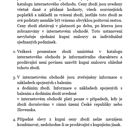
o
katalogu internetového obchodu. Ceny zboží jsou uvedeny
včetně daně z přidané hodnoty, všech souvisejících
r
poplatků a nákladů za vrácení zboží, jestliže toto zboží ze
u
své podstaty nemůže být vráceno obvyklou poštovní cestou.
Ceny zboží zůstávají v platnosti po dobu, po kterou jsou
č
zobrazovány v internetovém obchodě. Toto ustanovení
u
nevylučuje sjednání kupní smlouvy za individuálně
sjednaných podmínek.
j
e
Veškerá prezentace zboží umístěná v katalogu
internetového obchodu je informativního charakteru a
m
prodávající není povinen uzavřít kupní smlouvu ohledně
e
tohoto zboží.
V internetovém obchodě jsou zveřejněny informace o
nákladech spojených s balením
a dodáním zboží. Informace o nákladech spojených s
balením a dodáním zboží uvedené
v internetovém obchodě platí pouze v případech, kdy je
zboží doručováno v rámci území České republiky nebo
Slovenska.
Případné slevy z kupní ceny zboží nelze navzájem
kombinovat, nedohodne-li se prodávající s kupujícím jinak.