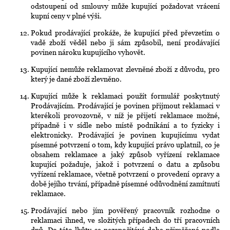
odstoupení od smlouvy může kupující požadovat vrácení
kupní ceny v plné výši.
Pokud prodávající prokáže, že kupující před převzetím o
vadě zboží věděl nebo ji sám způsobil, není prodávající
povinen nároku kupujícího vyhovět.
Kupující nemůže reklamovat zlevněné zboží z důvodu, pro
který je dané zboží zlevněno.
Kupující může k reklamaci použít formulář poskytnutý
Prodávajícím. Prodávající je povinen přijmout reklamaci v
kterékoli provozovně, v níž je přijetí reklamace možné,
případně i v sídle nebo místě podnikání a to fyzicky i
elektronicky. Prodávající je povinen kupujícímu vydat
písemné potvrzení o tom, kdy kupující právo uplatnil, co je
obsahem reklamace a jaký způsob vyřízení reklamace
kupující požaduje, jakož i potvrzení o datu a způsobu
vyřízení reklamace, včetně potvrzení o provedení opravy a
době jejího trvání, případně písemné odůvodnění zamítnutí
reklamace.
Prodávající nebo jím pověřený pracovník rozhodne o
reklamaci ihned, ve složitých případech do tří pracovních
dnů. Do této lhůty se nezapočítává doba přiměřená podle