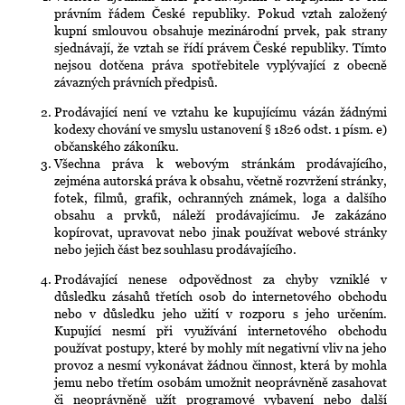
právním řádem České republiky. Pokud vztah založený
kupní smlouvou obsahuje mezinárodní prvek, pak strany
sjednávají, že vztah se řídí právem České republiky. Tímto
nejsou dotčena práva spotřebitele vyplývající z obecně
závazných právních předpisů.
Prodávající není ve vztahu ke kupujícímu vázán žádnými
kodexy chování ve smyslu ustanovení § 1826 odst. 1 písm. e)
občanského zákoníku.
Všechna práva k webovým stránkám prodávajícího,
zejména autorská práva k obsahu, včetně rozvržení stránky,
fotek, filmů, grafik, ochranných známek, loga a dalšího
obsahu a prvků, náleží prodávajícímu. Je zakázáno
kopírovat, upravovat nebo jinak používat webové stránky
nebo jejich část bez souhlasu prodávajícího.
Prodávající nenese odpovědnost za chyby vzniklé v
důsledku zásahů třetích osob do internetového obchodu
nebo v důsledku jeho užití v rozporu s jeho určením.
Kupující nesmí při využívání internetového obchodu
používat postupy, které by mohly mít negativní vliv na jeho
provoz a nesmí vykonávat žádnou činnost, která by mohla
jemu nebo třetím osobám umožnit neoprávněně zasahovat
či neoprávněně užít programové vybavení nebo další