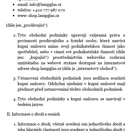
e
email: info@lampglas.cz
n
telefon: +420 777 987 070
www: shop.lampglas.cz
a
j
(dále jen „prodávající“)
í
Tyto obchodní podmínky upravují vzájemná práva a
povinnosti prodávajícího a fyzické osoby, která uzavírá
t
kupní smlouvu mimo svoji podnikatelskou činnost jako
?
spotřebitel, nebo v rámci své podnikatelské činnosti (dále
jen: „kupující“) prostřednictvím webového rozhraní
umístěného na webové stránce dostupné na internetové
adrese shop.lampglas.cz (dále je „internetový obchod“).
Ustanovení obchodních podmínek jsou nedílnou součástí
HLEDAT
kupní smlouvy. Odchylná ujednání v kupní smlouvě mají
přednost před ustanoveními těchto obchodních podmínek.
Tyto obchodní podmínky a kupní smlouva se uzavírají v
českém jazyce.
D
II.
Informace o zboží a cenách
o
Informace o zboží, včetně uvedení cen jednotlivého zboží a
p
jeho hlavních vlastností jsou uvedeny u jednotlivého zboží v