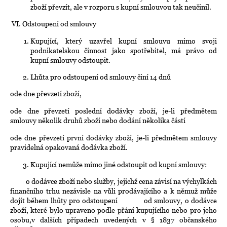
zboží převzít, ale v rozporu s kupní smlouvou tak neučinil.
VI.
Odstoupení od smlouvy
Kupující, který uzavřel kupní smlouvu mimo svoji
podnikatelskou činnost jako spotřebitel, má právo od
kupní smlouvy odstoupit.
Lhůta pro odstoupení od smlouvy činí 14 dnů
ode dne převzetí zboží,
ode dne převzetí poslední dodávky zboží, je-li předmětem
smlouvy několik druhů zboží nebo dodání několika částí
ode dne převzetí první dodávky zboží, je-li předmětem smlouvy
pravidelná opakovaná dodávka zboží.
Kupující nemůže mimo jiné odstoupit od kupní smlouvy:
o dodávce zboží nebo služby, jejichž cena závisí na výchylkách
finančního trhu nezávisle na vůli prodávajícího a k němuž může
dojít během lhůty pro odstoupení od smlouvy,
o dodávce
zboží, které bylo upraveno podle přání kupujícího nebo pro jeho
osobu,
v dalších případech uvedených v § 1837 občanského