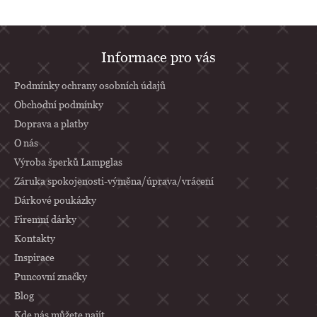
Z
Informace pro vás
á
p
Podmínky ochrany osobních údajů
a
Obchodní podmínky
Doprava a platby
t
O nás
í
Výroba šperků Lampglas
Záruka spokojenosti-výměna/úprava/vrácení
Dárkové poukázky
Firemní dárky
Kontakty
Inspirace
Puncovní značky
Blog
Kde nás můžete najít