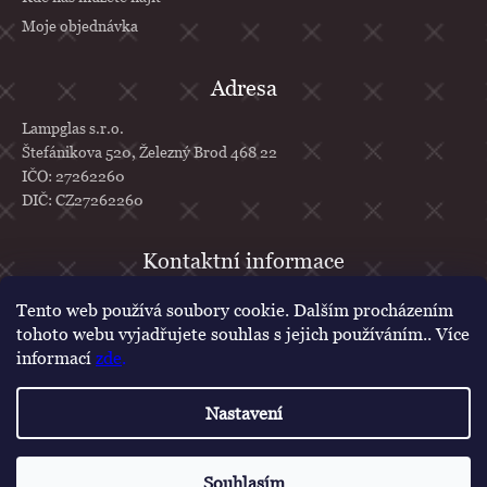
Moje objednávka
Adresa
Lampglas s.r.o.
Štefánikova 520, Železný Brod 468 22
IČO: 27262260
DIČ: CZ27262260
info
@
lampglas.cz
Tento web používá soubory cookie. Dalším procházením
tohoto webu vyjadřujete souhlas s jejich používáním.. Více
+420 777 610 707
informací
zde
.
Lampglas
lampglascz
Nastavení
Vytvořil Shoptet
Copyright 2026
Lampglas
. Všechna práva vyhrazena.
Upravit nastavení
Souhlasím