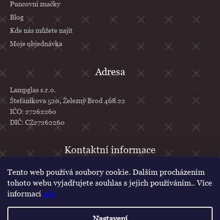
Puncovní značky
Blog
Kde nás můžete najít
Moje objednávka
Adresa
Lampglas s.r.o.
Štefánikova 520, Železný Brod 468 22
IČO: 27262260
DIČ: CZ27262260
info
@
lampglas.cz
Tento web používá soubory cookie. Dalším procházením
tohoto webu vyjadřujete souhlas s jejich používáním.. Více
+420 777 610 707
informací
zde
.
Lampglas
lampglascz
Nastavení