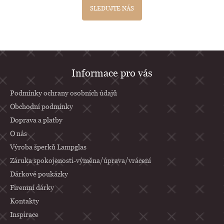
SLEDUJTE NÁS
Z
Informace pro vás
á
p
Podmínky ochrany osobních údajů
a
Obchodní podmínky
Doprava a platby
t
O nás
í
Výroba šperků Lampglas
Záruka spokojenosti-výměna/úprava/vrácení
Dárkové poukázky
Firemní dárky
Kontakty
Inspirace