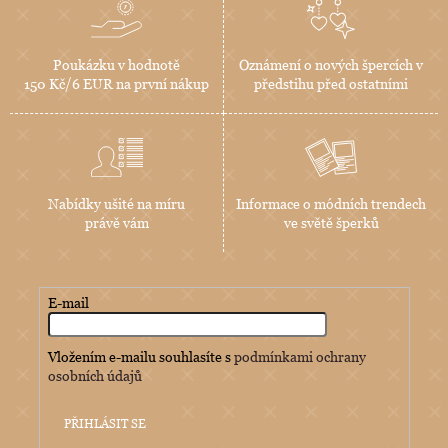
Poukázku v hodnotě
Oznámení o nových špercích v
150 Kč/6 EUR na první nákup
předstihu před ostatními
Nabídky ušité na míru
Informace o módních trendech
právě vám
ve světě šperků
E-mail
Vložením e-mailu souhlasíte s
podmínkami ochrany
osobních údajů
PŘIHLÁSIT SE