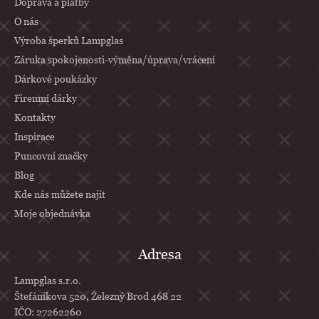
Doprava a platby
t
O nás
í
Výroba šperků Lampglas
Záruka spokojenosti-výměna/úprava/vrácení
Dárkové poukázky
Firemní dárky
Kontakty
Inspirace
Puncovní značky
Blog
Kde nás můžete najít
Moje objednávka
Adresa
Lampglas s.r.o.
Štefánikova 520, Železný Brod 468 22
IČO: 27262260