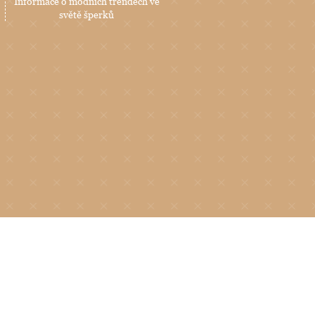
Informace o módních trendech ve
světě šperků