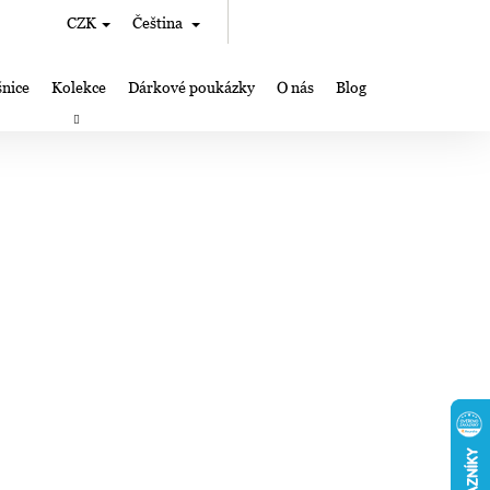
Hledat
Nákupní
CZK
Čeština
Přihlášení
košík
nice
Kolekce
Dárkové poukázky
O nás
Blog
rky
Výroba šperků Lampglas
Kde nás můžete najít