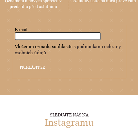
Oznámení o nových špercích v
Nabídky ušité na míru právě vám
předstihu před ostatními
E-mail
Vložením e-mailu souhlasíte s
podmínkami ochrany
osobních údajů
PŘIHLÁSIT SE
SLEDUJTE NÁS NA
Instagramu