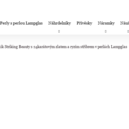
Perly s perlou Lampglas
Náhrdelníky
Přívěsky
Náramky
Náuš
Co potřebujete najít?
Záruka spokojenosti-výměna/úprava/vrácení
Firemní dá
ík Striking Beauty s 24karátovým zlatem a ryzím stříbrem v perlách Lampglas
HLEDAT
Doporučujeme