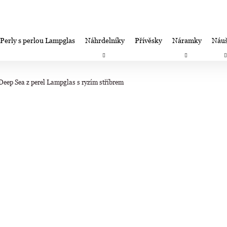
Perly s perlou Lampglas
Náhrdelníky
Přívěsky
Náramky
Náuš
Co potřebujete najít?
Záruka spokojenosti-výměna/úprava/vrácení
Firemní dá
eep Sea z perel Lampglas s ryzím stříbrem
HLEDAT
Doporučujeme