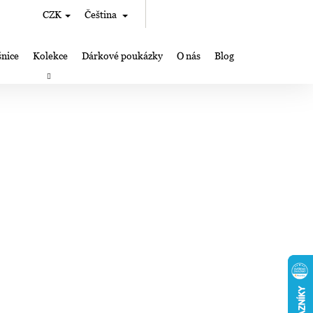
Hledat
Nákupní
CZK
Čeština
Přihlášení
košík
nice
Kolekce
Dárkové poukázky
O nás
Blog
rky
Výroba šperků Lampglas
Kde nás můžete najít