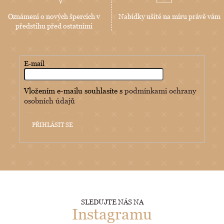
Oznámení o nových špercích v
Nabídky ušité na míru právě vám
předstihu před ostatními
E-mail
Vložením e-mailu souhlasíte s
podmínkami ochrany
osobních údajů
PŘIHLÁSIT SE
SLEDUJTE NÁS NA
Instagramu