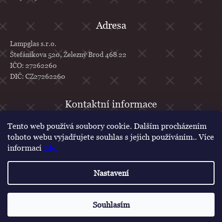
Adresa
Lampglas s.r.o.
Štefánikova 520, Železný Brod 468 22
IČO: 27262260
DIČ: CZ27262260
info
@
lampglas.cz
Tento web používá soubory cookie. Dalším procházením
tohoto webu vyjadřujete souhlas s jejich používáním.. Více
+420 777 610 707
informací
zde
.
Lampglas
lampglascz
Nastavení
Vytvořil Shoptet
Copyright 2026
Lampglas
. Všechna práva vyhrazena.
Upravit nastavení
Souhlasím
cookies
Poukázka na první nákup