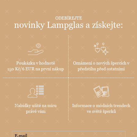
ODEBÍREJTE
novinky Lampglas a získejte:
Poukázku v hodnotě
Oznámení o nových špercích v
150 Kč/6 EUR na první nákup
předstihu před ostatními
Nabídky ušité na míru
Informace o módních trendech
právě vám
ve světě šperků
E-mail