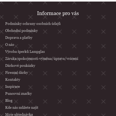
Z
Informace pro vás
á
p
Podmínky ochrany osobních údajů
a
Obchodní podmínky
Doprava a platby
t
O nás
í
Výroba šperků Lampglas
Záruka spokojenosti-výměna/úprava/vrácení
Dárkové poukázky
Firemní dárky
Kontakty
Inspirace
Puncovní značky
Blog
Kde nás můžete najít
Moje objednávka