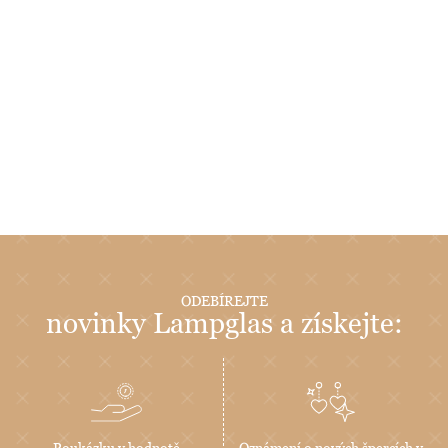
ODEBÍREJTE
novinky Lampglas a získejte:
Poukázku v hodnotě
Oznámení o nových špercích v