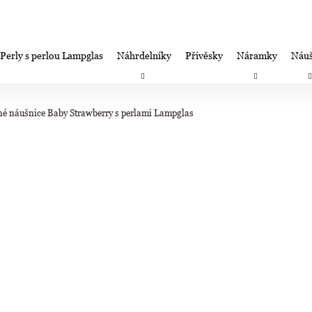
Perly s perlou Lampglas
Náhrdelníky
Přívěsky
Náramky
Náuš
Co potřebujete najít?
Záruka spokojenosti-výměna/úprava/vrácení
Firemní dá
é náušnice Baby Strawberry s perlami Lampglas
HLEDAT
Doporučujeme