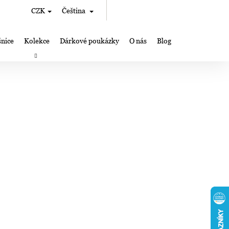
Hledat
Nákupní
CZK
Čeština
Přihlášení
košík
nice
Kolekce
Dárkové poukázky
O nás
Blog
rky
Výroba šperků Lampglas
Kde nás můžete najít