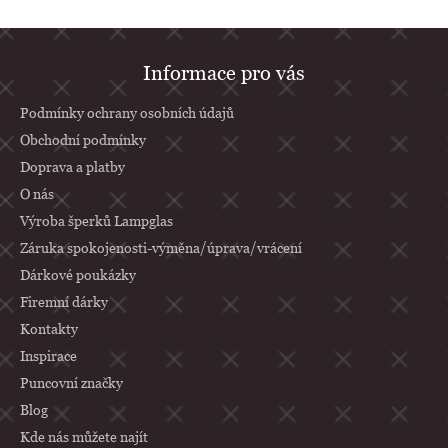
Z
Informace pro vás
á
p
Podmínky ochrany osobních údajů
a
Obchodní podmínky
Doprava a platby
t
O nás
í
Výroba šperků Lampglas
Záruka spokojenosti-výměna/úprava/vrácení
Dárkové poukázky
Firemní dárky
Kontakty
Inspirace
Puncovní značky
Blog
Kde nás můžete najít