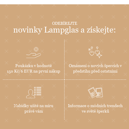
ODEBÍREJTE
novinky Lampglas a získejte:
Poukázku v hodnotě
Oznámení o nových špercích v
150 Kč/6 EUR na první nákup
předstihu před ostatními
Nabídky ušité na míru
Informace o módních trendech
právě vám
ve světě šperků