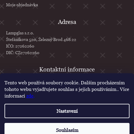
Moje objednávka
Adresa
Lampglas s.r.o.
Štefánikova 520, Železný Brod 468 22
IČO: 27262260
DIČ: CZ27262260
info
@
lampglas.cz
Tento web používá soubory cookie. Dalším procházením
tohoto webu vyjadřujete souhlas s jejich používáním.. Více
+420 777 610 707
informací
zde
.
Lampglas
lampglascz
Nastavení
Vytvořil Shoptet
Copyright 2026
Lampglas
. Všechna práva vyhrazena.
Upravit nastavení
Souhlasím