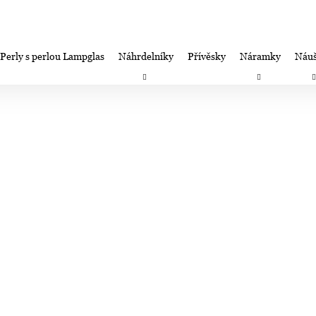
Perly s perlou Lampglas
Náhrdelníky
Přívěsky
Náramky
Náuš
Co potřebujete najít?
Záruka spokojenosti-výměna/úprava/vrácení
Firemní dá
HLEDAT
Doporučujeme