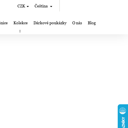
Hledat
Nákupní
CZK
Čeština
Přihlášení
košík
nice
Kolekce
Dárkové poukázky
O nás
Blog
rky
Výroba šperků Lampglas
Kde nás můžete najít