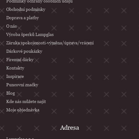
p
Podmínky ochrany osobních údajů
a
Obchodní podmínky
Doprava a platby
t
O nás
í
Výroba šperků Lampglas
Záruka spokojenosti-výměna/úprava/vrácení
Dárkové poukázky
Firemní dárky
Kontakty
Inspirace
Puncovní značky
Blog
Kde nás můžete najít
Moje objednávka
Adresa
Lampglas s.r.o.