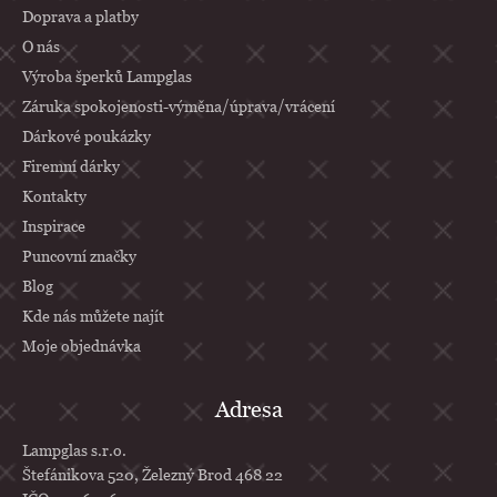
Doprava a platby
t
O nás
í
Výroba šperků Lampglas
Záruka spokojenosti-výměna/úprava/vrácení
Dárkové poukázky
Firemní dárky
Kontakty
Inspirace
Puncovní značky
Blog
Kde nás můžete najít
Moje objednávka
Adresa
Lampglas s.r.o.
Štefánikova 520, Železný Brod 468 22