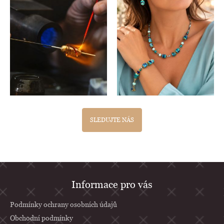
SLEDUJTE NÁS
Z
Informace pro vás
á
p
Podmínky ochrany osobních údajů
a
Obchodní podmínky