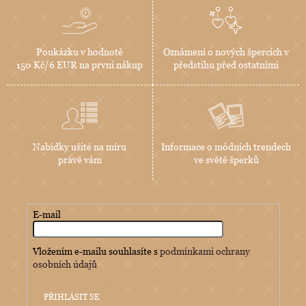
Poukázku v hodnotě
Oznámení o nových špercích v
150 Kč/6 EUR na první nákup
předstihu před ostatními
Nabídky ušité na míru
Informace o módních trendech
právě vám
ve světě šperků
E-mail
Vložením e-mailu souhlasíte s
podmínkami ochrany
osobních údajů
PŘIHLÁSIT SE