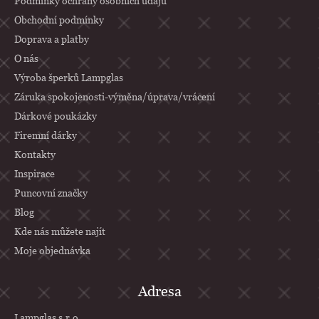
p
Podmínky ochrany osobních údajů
a
Obchodní podmínky
Doprava a platby
t
O nás
í
Výroba šperků Lampglas
Záruka spokojenosti-výměna/úprava/vrácení
Dárkové poukázky
Firemní dárky
Kontakty
Inspirace
Puncovní značky
Blog
Kde nás můžete najít
Moje objednávka
Adresa
Lampglas s.r.o.