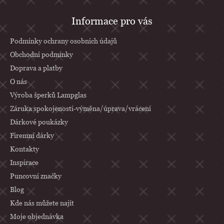
Z
Informace pro vás
á
p
Podmínky ochrany osobních údajů
a
Obchodní podmínky
Doprava a platby
t
O nás
í
Výroba šperků Lampglas
Záruka spokojenosti-výměna/úprava/vrácení
Dárkové poukázky
Firemní dárky
Kontakty
Inspirace
Puncovní značky
Blog
Kde nás můžete najít
Moje objednávka