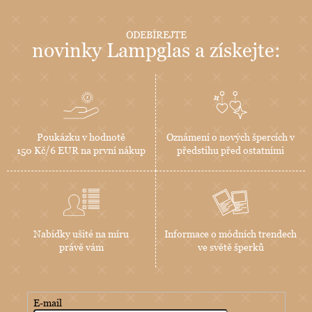
ODEBÍREJTE
novinky Lampglas a získejte:
Poukázku v hodnotě
Oznámení o nových špercích v
150 Kč/6 EUR na první nákup
předstihu před ostatními
Nabídky ušité na míru
Informace o módních trendech
právě vám
ve světě šperků
E-mail