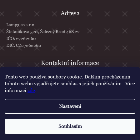
Adresa
Lampglas s.r.o.
Štefánikova 520, Železný Brod 468 22
IČO: 27262260
DIČ: CZ27262260
info
@
lampglas.cz
Tento web používá soubory cookie. Dalším procházením
tohoto webu vyjadřujete souhlas s jejich používáním.. Více
+420 777 610 707
informací
zde
.
Lampglas
lampglascz
Nastavení
Vytvořil Shoptet
Copyright 2026
Lampglas
. Všechna práva vyhrazena.
Upravit nastavení
Souhlasím
cookies
Poukázka na první nákup