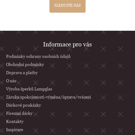
SLEDUJTE NÁS
Z
Informace pro vás
á
p
Podmínky ochrany osobních údajů
a
Obchodní podmínky
Doprava a platby
t
O nás
í
Výroba šperků Lampglas
Záruka spokojenosti-výměna/úprava/vrácení
Dárkové poukázky
Firemní dárky
Kontakty
Inspirace