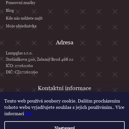
Puncovní značky
Blog
Kde nás můžete najít
Moje objednávka
Adresa
Lampglas s.r.o.
Štefánikova 520, Železný Brod 468 22
IČO: 27262260
DIČ: CZ27262260
info
@
lampglas.cz
Tento web používá soubory cookie. Dalším procházením
tohoto webu vyjadřujete souhlas s jejich používáním.. Více
+420 777 610 707
informací
zde
.
Lampglas
lampglascz
Nastavení