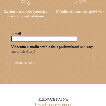
Oznámení o nových špercích v
Nabídky ušité na míru právě vám
předstihu před ostatními
E-mail
Vložením e-mailu souhlasíte s
podmínkami ochrany
osobních údajů
PŘIHLÁSIT SE
SLEDUJTE NÁS NA
Instagramu