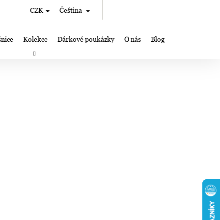
Hledat
Nákupní
CZK
Čeština
Přihlášení
košík
nice
Kolekce
Dárkové poukázky
O nás
Blog
rky
Výroba šperků Lampglas
Kde nás můžete najít