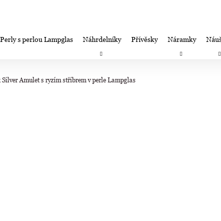
Perly s perlou Lampglas
Náhrdelníky
Přívěsky
Náramky
Náuš
Co potřebujete najít?
Záruka spokojenosti-výměna/úprava/vrácení
Firemní dá
Silver Amulet s ryzím stříbrem v perle Lampglas
HLEDAT
Doporučujeme