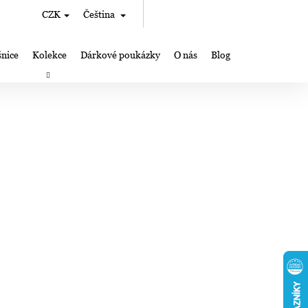
Hledat
Nákupní
CZK
Čeština
Přihlášení
košík
nice
Kolekce
Dárkové poukázky
O nás
Blog
rky
Výroba šperků Lampglas
Kde nás můžete najít