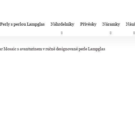
Perly s perlou Lampglas
Náhrdelníky
Přívěsky
Náramky
Náuš
Co potřebujete najít?
Záruka spokojenosti-výměna/úprava/vrácení
Firemní dá
ar Mosaic s avanturinem v ručně designované perle Lampglas
HLEDAT
Doporučujeme