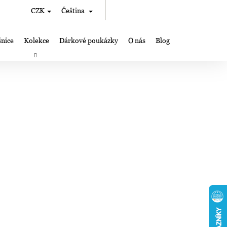
Hledat
Nákupní
CZK
Čeština
Přihlášení
košík
nice
Kolekce
Dárkové poukázky
O nás
Blog
rky
Výroba šperků Lampglas
Kde nás můžete najít