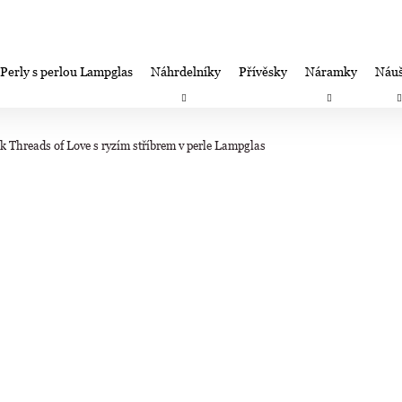
Perly s perlou Lampglas
Náhrdelníky
Přívěsky
Náramky
Náuš
Co potřebujete najít?
Záruka spokojenosti-výměna/úprava/vrácení
Firemní dá
k Threads of Love s ryzím stříbrem v perle Lampglas
HLEDAT
Doporučujeme