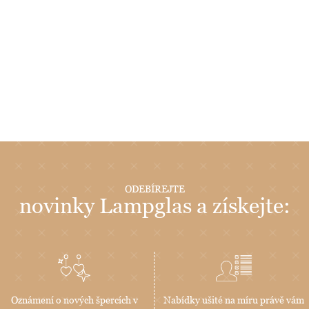
ODEBÍREJTE
novinky Lampglas a získejte:
Oznámení o nových špercích v
Nabídky ušité na míru právě vám