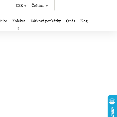
Hledat
Nákupní
CZK
Čeština
Přihlášení
košík
nice
Kolekce
Dárkové poukázky
O nás
Blog
rky
Výroba šperků Lampglas
Kde nás můžete najít