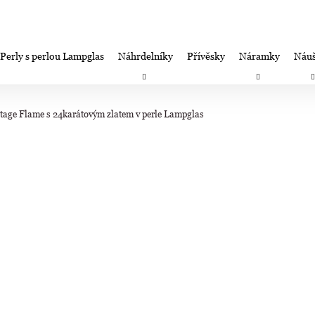
Perly s perlou Lampglas
Náhrdelníky
Přívěsky
Náramky
Náuš
Co potřebujete najít?
Záruka spokojenosti-výměna/úprava/vrácení
Firemní dá
tage Flame s 24karátovým zlatem v perle Lampglas
HLEDAT
Doporučujeme