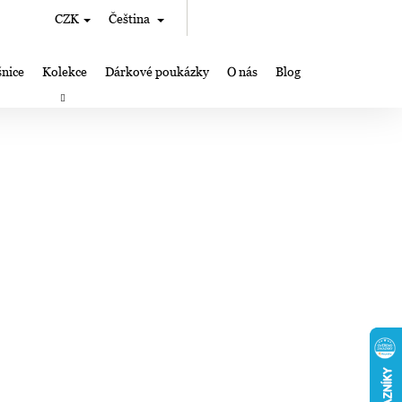
Hledat
Nákupní
CZK
Čeština
Přihlášení
košík
nice
Kolekce
Dárkové poukázky
O nás
Blog
rky
Výroba šperků Lampglas
Kde nás můžete najít