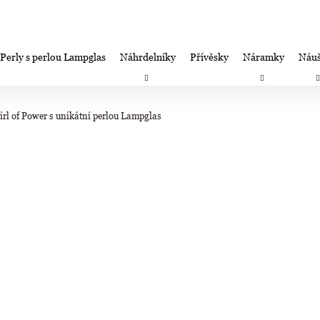
Perly s perlou Lampglas
Náhrdelníky
Přívěsky
Náramky
Náuš
Co potřebujete najít?
Záruka spokojenosti-výměna/úprava/vrácení
Firemní dá
rl of Power s unikátní perlou Lampglas
HLEDAT
Doporučujeme