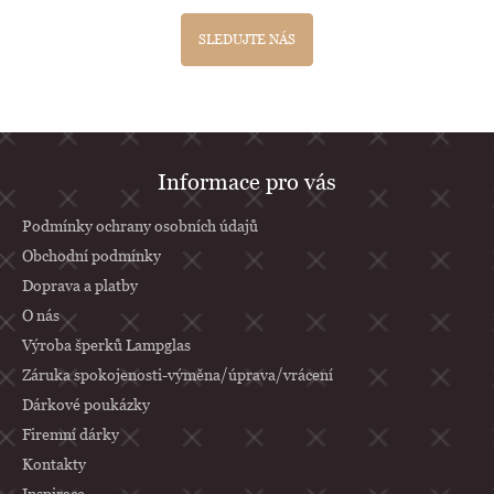
SLEDUJTE NÁS
Z
Informace pro vás
á
p
Podmínky ochrany osobních údajů
a
Obchodní podmínky
Doprava a platby
t
O nás
í
Výroba šperků Lampglas
Záruka spokojenosti-výměna/úprava/vrácení
Dárkové poukázky
Firemní dárky
Kontakty
Inspirace