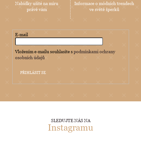
Nabídky ušité na míru
Informace o módních trendech
právě vám
ve světě šperků
E-mail
Vložením e-mailu souhlasíte s
podmínkami ochrany
osobních údajů
PŘIHLÁSIT SE
SLEDUJTE NÁS NA
Instagramu