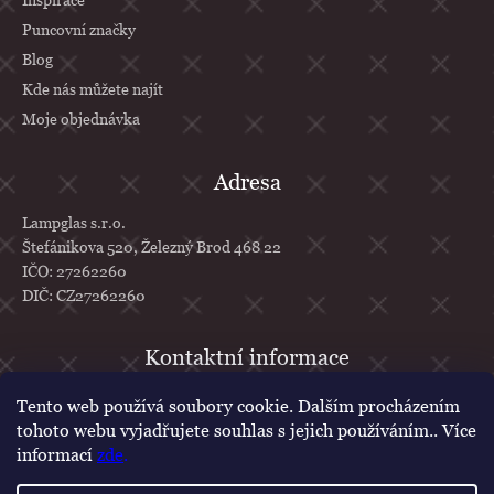
Puncovní značky
Blog
Kde nás můžete najít
Moje objednávka
Adresa
Lampglas s.r.o.
Štefánikova 520, Železný Brod 468 22
IČO: 27262260
DIČ: CZ27262260
info
@
lampglas.cz
Tento web používá soubory cookie. Dalším procházením
tohoto webu vyjadřujete souhlas s jejich používáním.. Více
+420 777 610 707
informací
zde
.
Lampglas
lampglascz