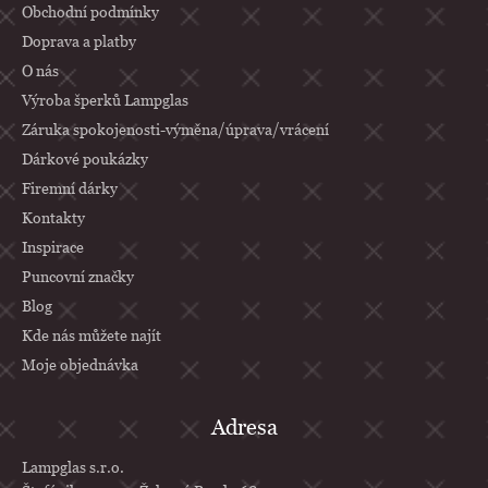
a
Obchodní podmínky
Doprava a platby
t
O nás
í
Výroba šperků Lampglas
Záruka spokojenosti-výměna/úprava/vrácení
Dárkové poukázky
Firemní dárky
Kontakty
Inspirace
Puncovní značky
Blog
Kde nás můžete najít
Moje objednávka
Adresa
Lampglas s.r.o.