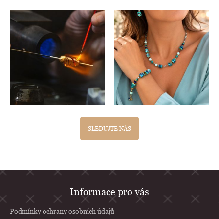
SLEDUJTE NÁS
Z
Informace pro vás
á
p
Podmínky ochrany osobních údajů