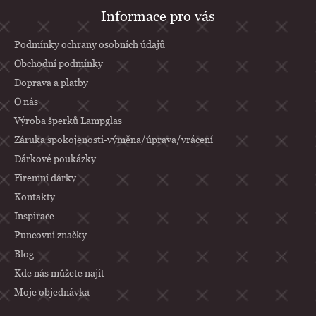
Z
Informace pro vás
á
p
Podmínky ochrany osobních údajů
a
Obchodní podmínky
Doprava a platby
t
O nás
í
Výroba šperků Lampglas
Záruka spokojenosti-výměna/úprava/vrácení
Dárkové poukázky
Firemní dárky
Kontakty
Inspirace
Puncovní značky
Blog
Kde nás můžete najít
Moje objednávka