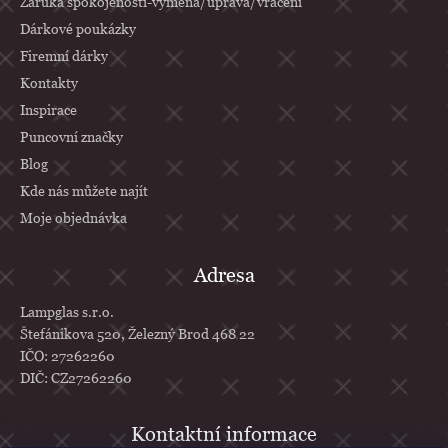
Záruka spokojenosti-výměna/úprava/vrácení
Dárkové poukázky
Firemní dárky
Kontakty
Inspirace
Puncovní značky
Blog
Kde nás můžete najít
Moje objednávka
Adresa
Lampglas s.r.o.
Štefánikova 520, Železný Brod 468 22
IČO: 27262260
DIČ: CZ27262260