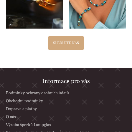
SLEDUJTE NÁS
Z
Informace pro vás
á
p
Podmínky ochrany osobních údajů
a
Obchodní podmínky
Doprava a platby
t
O nás
í
Výroba šperků Lampglas