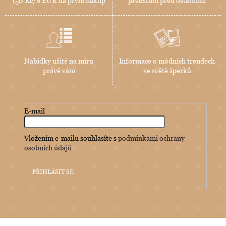
150 Kč/6 EUR na první nákup
předstihu před ostatními
Nabídky ušité na míru
Informace o módních trendech
právě vám
ve světě šperků
E-mail
Vložením e-mailu souhlasíte s
podmínkami ochrany
osobních údajů
PŘIHLÁSIT SE