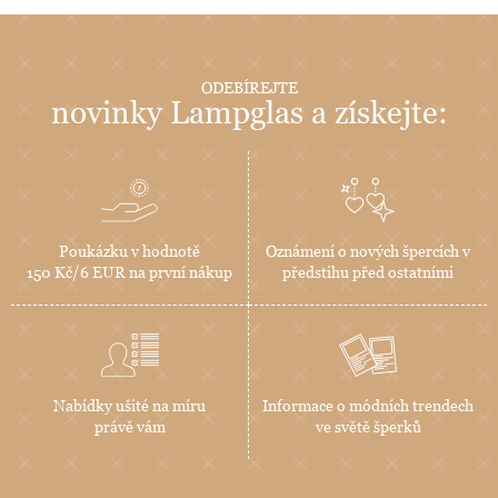
ODEBÍREJTE
novinky Lampglas a získejte:
Poukázku v hodnotě
Oznámení o nových špercích v
150 Kč/6 EUR na první nákup
předstihu před ostatními
Nabídky ušité na míru
Informace o módních trendech
právě vám
ve světě šperků