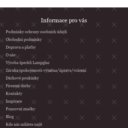
Z
Informace pro vás
á
p
Podmínky ochrany osobních údajů
a
Obchodní podmínky
Doprava a platby
t
O nás
í
Výroba šperků Lampglas
Záruka spokojenosti-výměna/úprava/vrácení
Dárkové poukázky
Firemní dárky
Kontakty
Inspirace
Puncovní značky
Blog
Kde nás můžete najít