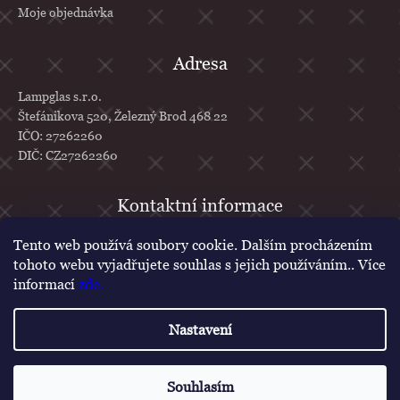
Moje objednávka
Adresa
Lampglas s.r.o.
Štefánikova 520, Železný Brod 468 22
IČO: 27262260
DIČ: CZ27262260
info
@
lampglas.cz
Tento web používá soubory cookie. Dalším procházením
tohoto webu vyjadřujete souhlas s jejich používáním.. Více
+420 777 610 707
informací
zde
.
Lampglas
lampglascz
Nastavení
Vytvořil Shoptet
Copyright 2026
Lampglas
. Všechna práva vyhrazena.
Upravit nastavení
Souhlasím