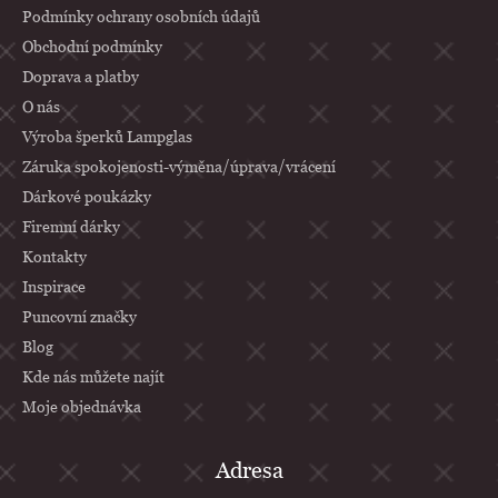
p
Podmínky ochrany osobních údajů
a
Obchodní podmínky
Doprava a platby
t
O nás
í
Výroba šperků Lampglas
Záruka spokojenosti-výměna/úprava/vrácení
Dárkové poukázky
Firemní dárky
Kontakty
Inspirace
Puncovní značky
Blog
Kde nás můžete najít
Moje objednávka
Adresa