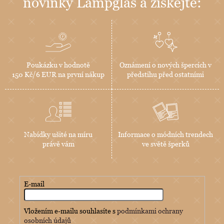
novinky Lampglas a získejte:
Poukázku v hodnotě
Oznámení o nových špercích v
150 Kč/6 EUR na první nákup
předstihu před ostatními
Nabídky ušité na míru
Informace o módních trendech
právě vám
ve světě šperků
E-mail
Vložením e-mailu souhlasíte s
podmínkami ochrany
osobních údajů