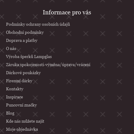
Z
Informace pro vás
á
p
Podmínky ochrany osobních údajů
a
Obchodní podmínky
Doprava a platby
t
O nás
í
Výroba šperků Lampglas
Záruka spokojenosti-výměna/úprava/vrácení
Dárkové poukázky
Firemní dárky
Kontakty
Inspirace
Puncovní značky
Blog
Kde nás můžete najít
Moje objednávka