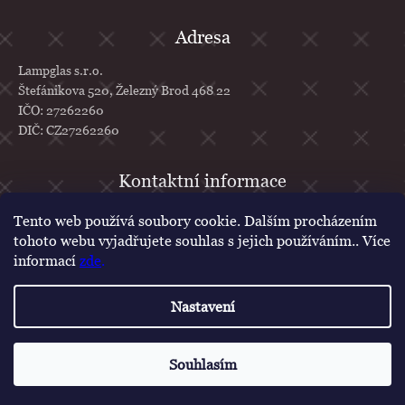
Adresa
Lampglas s.r.o.
Štefánikova 520, Železný Brod 468 22
IČO: 27262260
DIČ: CZ27262260
info
@
lampglas.cz
Tento web používá soubory cookie. Dalším procházením
tohoto webu vyjadřujete souhlas s jejich používáním.. Více
+420 777 610 707
informací
zde
.
Lampglas
lampglascz
Nastavení
Vytvořil Shoptet
Copyright 2026
Lampglas
. Všechna práva vyhrazena.
Upravit nastavení
Souhlasím
cookies
Poukázka na první nákup