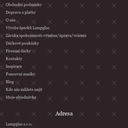
a
Obchodní podmínky
Doprava a platby
t
O nás
í
Výroba šperků Lampglas
Záruka spokojenosti-výměna/úprava/vrácení
Dárkové poukázky
Firemní dárky
Kontakty
Inspirace
Puncovní značky
Blog
Kde nás můžete najít
Moje objednávka
Adresa
Lampglas s.r.o.