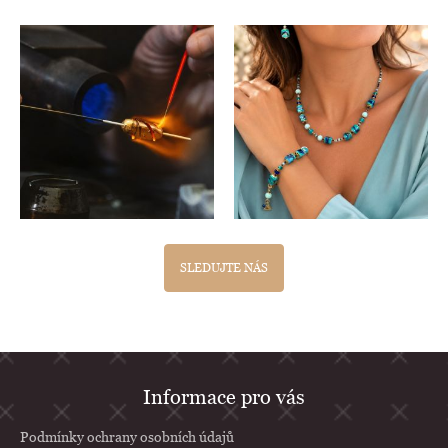
SLEDUJTE NÁS
Z
Informace pro vás
á
p
Podmínky ochrany osobních údajů