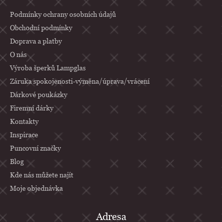
á
p
Podmínky ochrany osobních údajů
a
Obchodní podmínky
Doprava a platby
t
O nás
í
Výroba šperků Lampglas
Záruka spokojenosti-výměna/úprava/vrácení
Dárkové poukázky
Firemní dárky
Kontakty
Inspirace
Puncovní značky
Blog
Kde nás můžete najít
Moje objednávka
Adresa