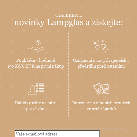
ODEBÍREJTE
novinky Lampglas a získejte:
Poukázku v hodnotě
Oznámení o nových špercích v
150 Kč/6 EUR na první nákup
předstihu před ostatními
Nabídky ušité na míru
Informace o módních trendech
právě vám
ve světě šperků