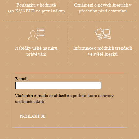
Poukázku v hodnotě
Oznámení o nových špercích v
150 Kč/6 EUR na první nákup
předstihu před ostatními
Nabídky ušité na míru
Informace o módních trendech
právě vám
ve světě šperků
E-mail
Vložením e-mailu souhlasíte s
podmínkami ochrany
osobních údajů
PŘIHLÁSIT SE