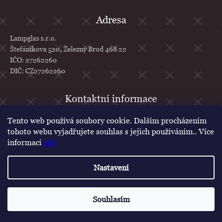
Adresa
Lampglas s.r.o.
Štefánikova 520, Železný Brod 468 22
IČO: 27262260
DIČ: CZ27262260
info
@
lampglas.cz
Tento web používá soubory cookie. Dalším procházením
tohoto webu vyjadřujete souhlas s jejich používáním.. Více
+420 777 610 707
informací
zde
.
Lampglas
lampglascz
Nastavení
Vytvořil Shoptet
Copyright 2026
Lampglas
. Všechna práva vyhrazena.
Upravit nastavení
Souhlasím
cookies
Poukázka na první nákup