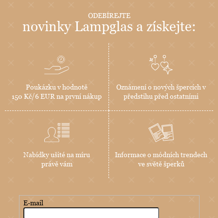
ODEBÍREJTE
novinky Lampglas a získejte:
Poukázku v hodnotě
Oznámení o nových špercích v
150 Kč/6 EUR na první nákup
předstihu před ostatními
Nabídky ušité na míru
Informace o módních trendech
právě vám
ve světě šperků
E-mail