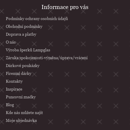
Z
Informace pro vás
á
p
Podmínky ochrany osobních údajů
a
Obchodní podmínky
Doprava a platby
t
O nás
í
Výroba šperků Lampglas
Záruka spokojenosti-výměna/úprava/vrácení
Dárkové poukázky
Firemní dárky
Kontakty
Inspirace
Puncovní značky
Blog
Kde nás můžete najít
Moje objednávka