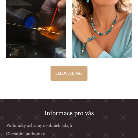
SLEDUJTE NÁS
Z
Informace pro vás
á
p
Podmínky ochrany osobních údajů
a
Obchodní podmínky