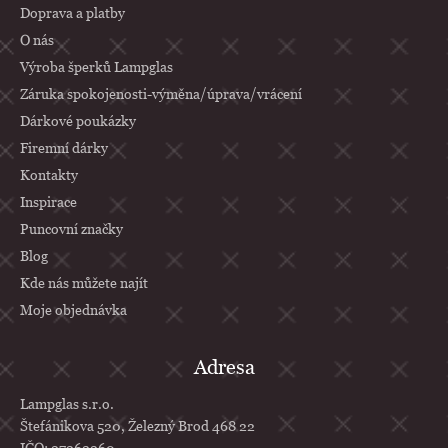
Doprava a platby
t
O nás
í
Výroba šperků Lampglas
Záruka spokojenosti-výměna/úprava/vrácení
Dárkové poukázky
Firemní dárky
Kontakty
Inspirace
Puncovní značky
Blog
Kde nás můžete najít
Moje objednávka
Adresa
Lampglas s.r.o.
Štefánikova 520, Železný Brod 468 22
IČO: 27262260