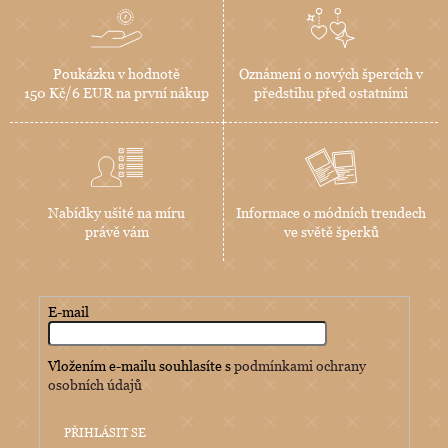
Poukázku v hodnotě
Oznámení o nových špercích v
150 Kč/6 EUR na první nákup
předstihu před ostatními
Nabídky ušité na míru
Informace o módních trendech
právě vám
ve světě šperků
E-mail
Vložením e-mailu souhlasíte s
podmínkami ochrany
osobních údajů
PŘIHLÁSIT SE