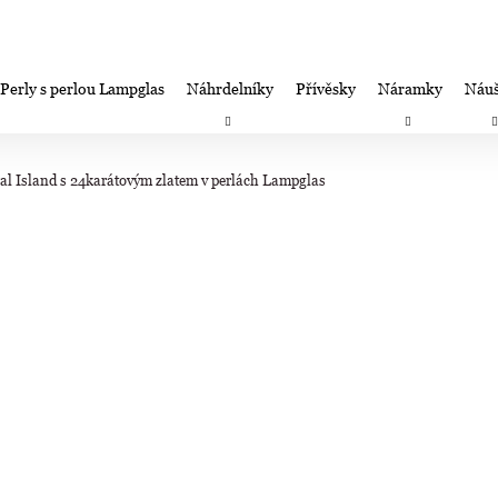
Perly s perlou Lampglas
Náhrdelníky
Přívěsky
Náramky
Náuš
Co potřebujete najít?
Záruka spokojenosti-výměna/úprava/vrácení
Firemní dá
al Island s 24karátovým zlatem v perlách Lampglas
HLEDAT
Doporučujeme