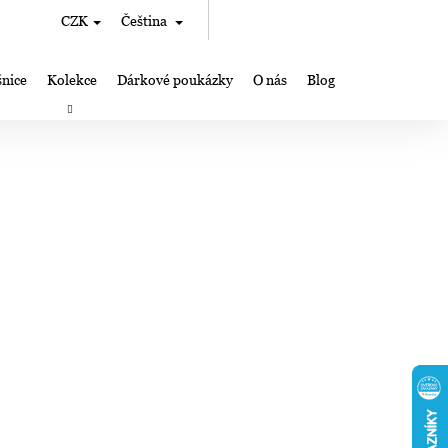
Hledat
Nákupní
CZK
Čeština
Přihlášení
košík
nice
Kolekce
Dárkové poukázky
O nás
Blog
rky
Výroba šperků Lampglas
Kde nás můžete najít