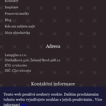
Kontakty
Inspirace
Puncovní značky
Blog
Kde nás můžete najít
Moje objednávka
Adresa
Lampglas s.r.o.
Štefánikova 520, Železný Brod 468 22
IČO: 27262260
DIČ: CZ27262260
info
@
lampglas.cz
Tento web používá soubory cookie. Dalším procházením
tohoto webu vyjadřujete souhlas s jejich používáním.. Více
+420 777 610 707
informací
zde
.
Lampglas