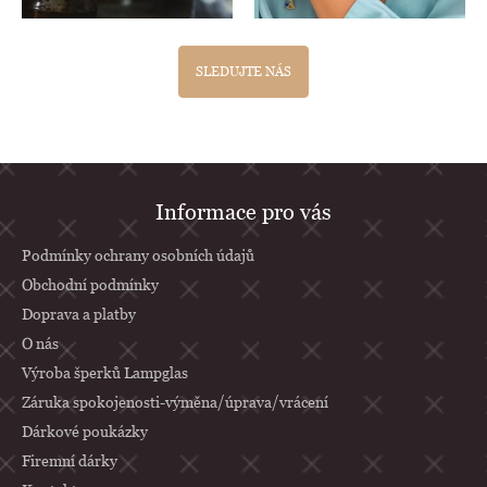
SLEDUJTE NÁS
Z
Informace pro vás
á
p
Podmínky ochrany osobních údajů
a
Obchodní podmínky
Doprava a platby
t
O nás
í
Výroba šperků Lampglas
Záruka spokojenosti-výměna/úprava/vrácení
Dárkové poukázky
Firemní dárky