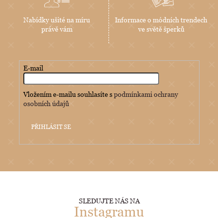
Nabídky ušité na míru
Informace o módních trendech
právě vám
ve světě šperků
E-mail
Vložením e-mailu souhlasíte s
podmínkami ochrany
osobních údajů
PŘIHLÁSIT SE
SLEDUJTE NÁS NA
Instagramu