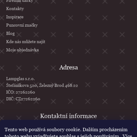
Firemní dárky
Kontakty
Inspirace
Puncovní značky
Blog
Kde nás můžete najít
Moje objednávka
Adresa
Lampglas s.r.o.
Štefánikova 520, Železný Brod 468 22
IČO: 27262260
DIČ: CZ27262260
info
@
lampglas.cz
Tento web používá soubory cookie. Dalším procházením
tohoto webu vyjadřujete souhlas s jejich používáním.. Více
+420 777 610 707