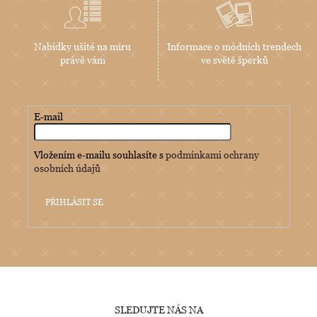
Nabídky ušité na míru
Informace o módních trendech
právě vám
ve světě šperků
E-mail
Vložením e-mailu souhlasíte s
podmínkami ochrany
osobních údajů
PŘIHLÁSIT SE
SLEDUJTE NÁS NA