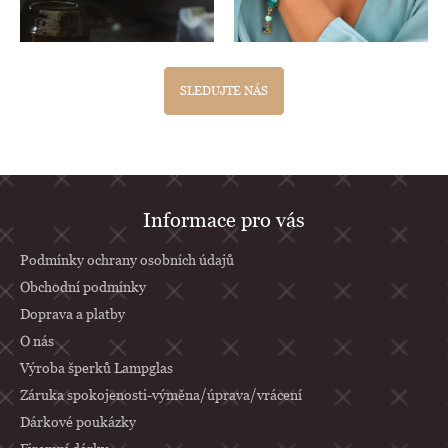
SLEDUJTE NÁS
Z
Informace pro vás
á
p
Podmínky ochrany osobních údajů
a
Obchodní podmínky
Doprava a platby
t
O nás
í
Výroba šperků Lampglas
Záruka spokojenosti-výměna/úprava/vrácení
Dárkové poukázky