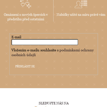
Oznámení o nových špercích v
Nabídky ušité na míru právě vám
předstihu před ostatními
E-mail
Vložením e-mailu souhlasíte s
podmínkami ochrany
osobních údajů
PŘIHLÁSIT SE
SLEDUJTE NÁS NA