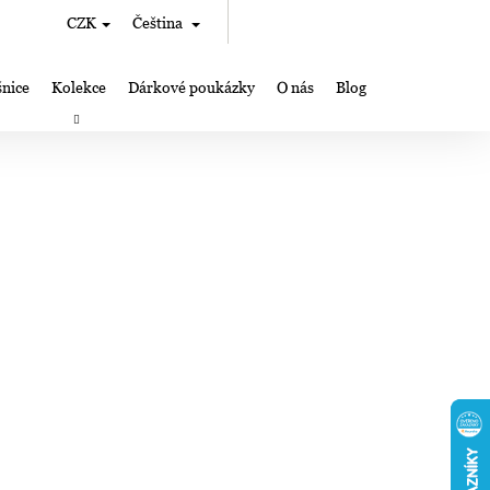
Hledat
Nákupní
CZK
Čeština
Přihlášení
košík
nice
Kolekce
Dárkové poukázky
O nás
Blog
rky
Výroba šperků Lampglas
Kde nás můžete najít