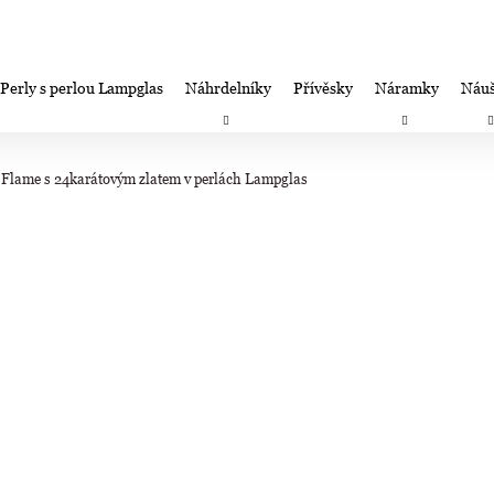
Perly s perlou Lampglas
Náhrdelníky
Přívěsky
Náramky
Náuš
Co potřebujete najít?
Záruka spokojenosti-výměna/úprava/vrácení
Firemní dá
 Flame s 24karátovým zlatem v perlách Lampglas
HLEDAT
Doporučujeme