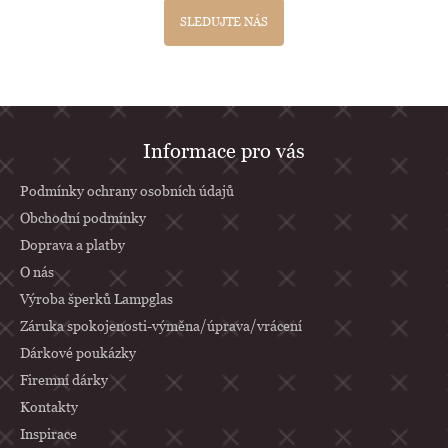
SLEDUJTE NÁS
Z
Informace pro vás
á
p
Podmínky ochrany osobních údajů
a
Obchodní podmínky
Doprava a platby
t
O nás
í
Výroba šperků Lampglas
Záruka spokojenosti-výměna/úprava/vrácení
Dárkové poukázky
Firemní dárky
Kontakty
Inspirace