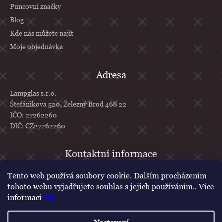
Puncovní značky
Blog
Kde nás můžete najít
Moje objednávka
Adresa
Lampglas s.r.o.
Štefánikova 520, Železný Brod 468 22
IČO: 27262260
DIČ: CZ27262260
info
@
lampglas.cz
Tento web používá soubory cookie. Dalším procházením
tohoto webu vyjadřujete souhlas s jejich používáním.. Více
+420 777 610 707
informací
zde
.
Lampglas
lampglascz