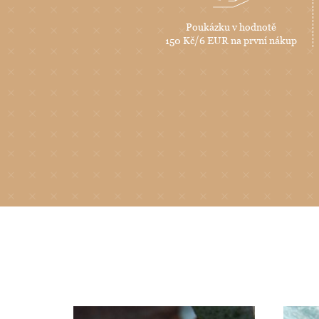
Poukázku v hodnotě
150 Kč/6 EUR na první nákup