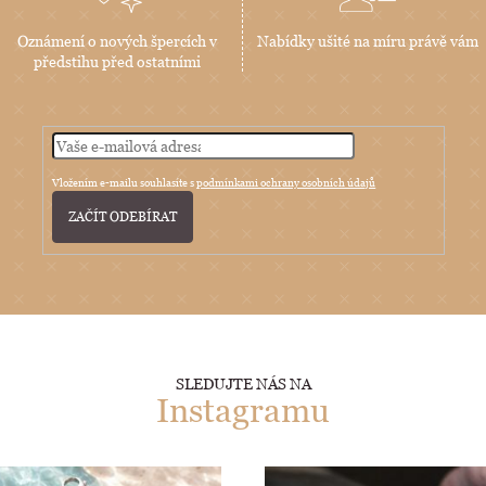
Oznámení o nových špercích v
Nabídky ušité na míru právě vám
předstihu před ostatními
Vložením e-mailu souhlasíte s
podmínkami ochrany osobních údajů
PŘIHLÁSIT
SE
SLEDUJTE NÁS NA
Instagramu