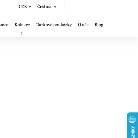
Hledat
Nákupní
CZK
Čeština
Přihlášení
košík
nice
Kolekce
Dárkové poukázky
O nás
Blog
rky
Výroba šperků Lampglas
Kde nás můžete najít