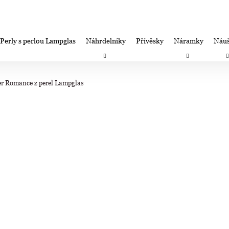
Perly s perlou Lampglas
Náhrdelníky
Přívěsky
Náramky
Náuš
Co potřebujete najít?
Záruka spokojenosti-výměna/úprava/vrácení
Firemní dá
r Romance z perel Lampglas
HLEDAT
Doporučujeme