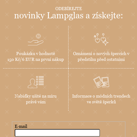
ODEBÍREJTE
novinky Lampglas a získejte:
Poukázku v hodnotě
Oznámení o nových špercích v
150 Kč/6 EUR na první nákup
předstihu před ostatními
Nabídky ušité na míru
Informace o módních trendech
právě vám
ve světě šperků
E-mail