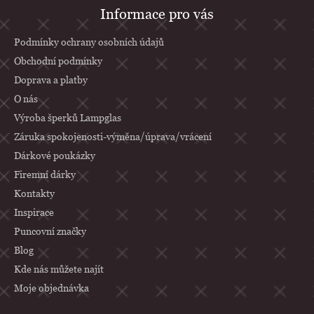
Z
Informace pro vás
á
p
Podmínky ochrany osobních údajů
a
Obchodní podmínky
Doprava a platby
t
O nás
í
Výroba šperků Lampglas
Záruka spokojenosti-výměna/úprava/vrácení
Dárkové poukázky
Firemní dárky
Kontakty
Inspirace
Puncovní značky
Blog
Kde nás můžete najít
Moje objednávka