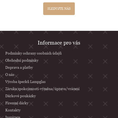
SLEDUJTE NÁS
Z
Informace pro vás
á
p
Podmínky ochrany osobních údajů
a
Obchodní podmínky
Doprava a platby
t
O nás
í
Výroba šperků Lampglas
Záruka spokojenosti-výměna/úprava/vrácení
Dárkové poukázky
Firemní dárky
Kontakty
Inspirace