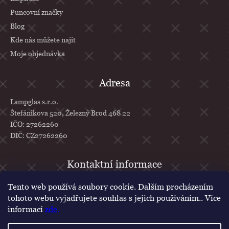
Puncovní značky
Blog
Kde nás můžete najít
Moje objednávka
Adresa
Lampglas s.r.o.
Štefánikova 520, Železný Brod 468 22
IČO: 27262260
DIČ: CZ27262260
info
@
lampglas.cz
Tento web používá soubory cookie. Dalším procházením
tohoto webu vyjadřujete souhlas s jejich používáním.. Více
+420 777 610 707
informací
zde
.
Lampglas
lampglascz