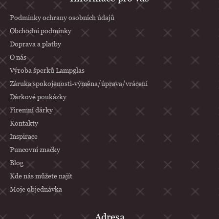
á
p
Podmínky ochrany osobních údajů
a
Obchodní podmínky
Doprava a platby
t
O nás
í
Výroba šperků Lampglas
Záruka spokojenosti-výměna/úprava/vrácení
Dárkové poukázky
Firemní dárky
Kontakty
Inspirace
Puncovní značky
Blog
Kde nás můžete najít
Moje objednávka
Adresa