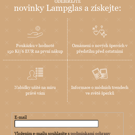
ODEBÍREJTE
novinky Lampglas a získejte:
Poukázku v hodnotě
Oznámení o nových špercích v
150 Kč/6 EUR na první nákup
předstihu před ostatními
Nabídky ušité na míru
Informace o módních trendech
právě vám
ve světě šperků
E-mail
Vložením e-mailu souhlasíte s
podmínkami ochrany