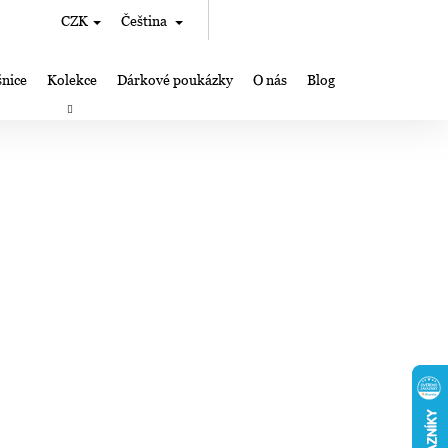
Hledat
Nákupní
CZK
Čeština
Přihlášení
košík
nice
Kolekce
Dárkové poukázky
O nás
Blog
rky
Výroba šperků Lampglas
Kde nás můžete najít