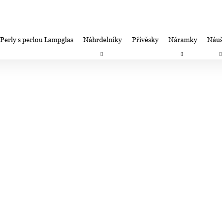
Perly s perlou Lampglas
Náhrdelníky
Přívěsky
Náramky
Náuš
Co potřebujete najít?
Záruka spokojenosti-výměna/úprava/vrácení
Firemní dá
HLEDAT
Doporučujeme