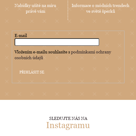
Nabídky ušité na míru
Informace o módních trendech
právě vám
ve světě šperků
E-mail
Vložením e-mailu souhlasíte s
podmínkami ochrany
osobních údajů
PŘIHLÁSIT SE
SLEDUJTE NÁS NA
Instagramu