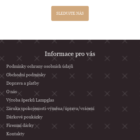
SLEDUJTE NÁS
Z
Informace pro vás
á
p
Podmínky ochrany osobních údajů
a
Obchodní podmínky
Doprava a platby
t
O nás
í
Výroba šperků Lampglas
Záruka spokojenosti-výměna/úprava/vrácení
Dárkové poukázky
Firemní dárky
Kontakty