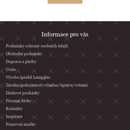
Z
Informace pro vás
á
p
Podmínky ochrany osobních údajů
a
Obchodní podmínky
Doprava a platby
t
O nás
í
Výroba šperků Lampglas
Záruka spokojenosti-výměna/úprava/vrácení
Dárkové poukázky
Firemní dárky
Kontakty
Inspirace
Puncovní značky