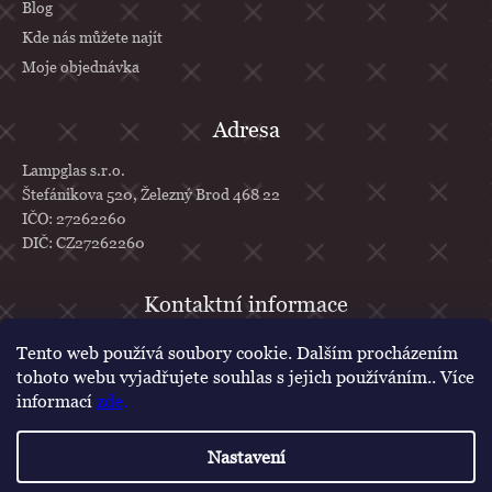
Blog
Kde nás můžete najít
Moje objednávka
Adresa
Lampglas s.r.o.
Štefánikova 520, Železný Brod 468 22
IČO: 27262260
DIČ: CZ27262260
info
@
lampglas.cz
Tento web používá soubory cookie. Dalším procházením
tohoto webu vyjadřujete souhlas s jejich používáním.. Více
+420 777 610 707
informací
zde
.
Lampglas
lampglascz
Nastavení
Vytvořil Shoptet