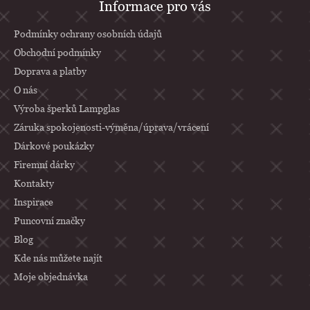
Informace pro vás
á
p
Podmínky ochrany osobních údajů
a
Obchodní podmínky
Doprava a platby
t
O nás
í
Výroba šperků Lampglas
Záruka spokojenosti-výměna/úprava/vrácení
Dárkové poukázky
Firemní dárky
Kontakty
Inspirace
Puncovní značky
Blog
Kde nás můžete najít
Moje objednávka