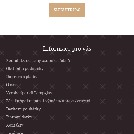
SLEDUJTE NÁS
Z
Informace pro vás
á
p
Podmínky ochrany osobních údajů
a
Obchodní podmínky
Doprava a platby
t
O nás
í
Výroba šperků Lampglas
Záruka spokojenosti-výměna/úprava/vrácení
Dárkové poukázky
Firemní dárky
Kontakty
Inspirace