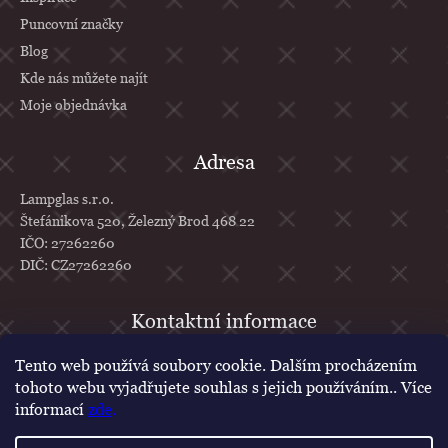
Puncovní značky
Blog
Kde nás můžete najít
Moje objednávka
Adresa
Lampglas s.r.o.
Štefánikova 520, Železný Brod 468 22
IČO: 27262260
DIČ: CZ27262260
info
@
lampglas.cz
Tento web používá soubory cookie. Dalším procházením
tohoto webu vyjadřujete souhlas s jejich používáním.. Více
+420 777 610 707
informací
zde
.
Lampglas
lampglascz