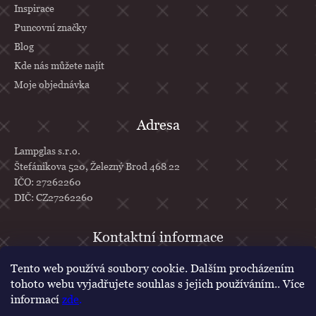
Inspirace
Puncovní značky
Blog
Kde nás můžete najít
Moje objednávka
Adresa
Lampglas s.r.o.
Štefánikova 520, Železný Brod 468 22
IČO: 27262260
DIČ: CZ27262260
info
@
lampglas.cz
Tento web používá soubory cookie. Dalším procházením
tohoto webu vyjadřujete souhlas s jejich používáním.. Více
+420 777 610 707
informací
zde
.
Lampglas